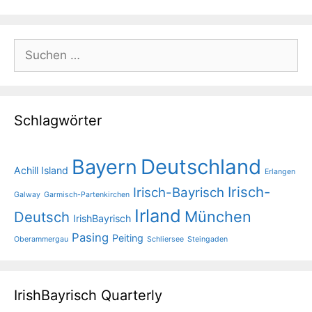
Suchen
nach:
Schlagwörter
Bayern
Deutschland
Achill Island
Erlangen
Irisch-
Irisch-Bayrisch
Galway
Garmisch-Partenkirchen
Irland
München
Deutsch
IrishBayrisch
Pasing
Peiting
Oberammergau
Schliersee
Steingaden
IrishBayrisch Quarterly