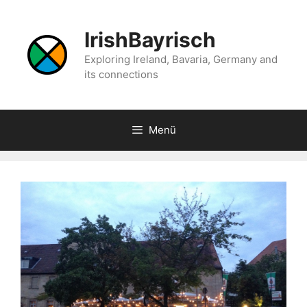
Zum
Inhalt
IrishBayrisch
springen
Exploring Ireland, Bavaria, Germany and
its connections
Menü