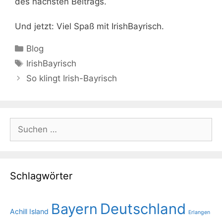
des nächsten Beitrags.
Und jetzt: Viel Spaß mit IrishBayrisch.
Kategorien
Blog
Schlagwörter
IrishBayrisch
So klingt Irish-Bayrisch
Suchen
nach:
Schlagwörter
Bayern
Deutschland
Achill Island
Erlangen