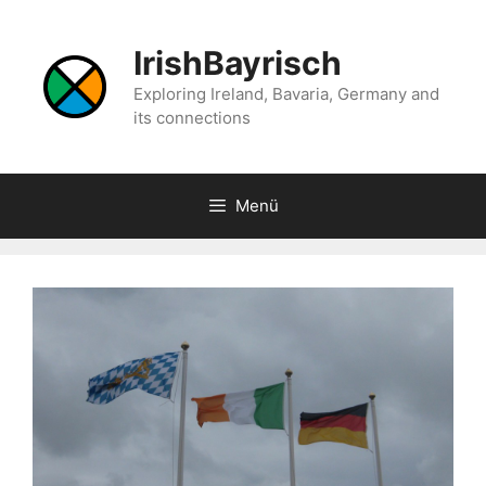
Zum
Inhalt
IrishBayrisch
springen
Exploring Ireland, Bavaria, Germany and
its connections
Menü