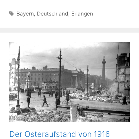
Schlagwörter
Bayern
,
Deutschland
,
Erlangen
Der Osteraufstand von 1916