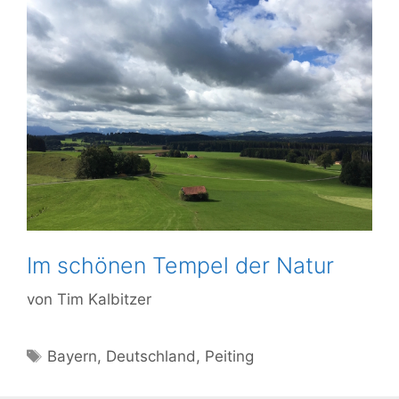
Im schönen Tempel der Natur
von
Tim Kalbitzer
Schlagwörter
Bayern
,
Deutschland
,
Peiting