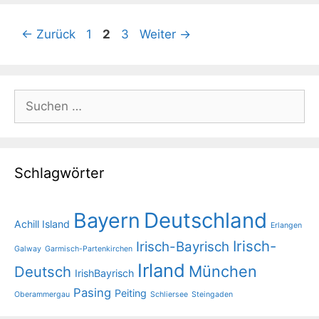
Seite
Seite
Seite
←
Zurück
1
2
3
Weiter
→
Suchen
nach:
Schlagwörter
Bayern
Deutschland
Achill Island
Erlangen
Irisch-
Irisch-Bayrisch
Galway
Garmisch-Partenkirchen
Irland
München
Deutsch
IrishBayrisch
Pasing
Peiting
Oberammergau
Schliersee
Steingaden