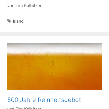
von
Tim Kalbitzer
Schlagwörter
Irland
500 Jahre Reinheitsgebot