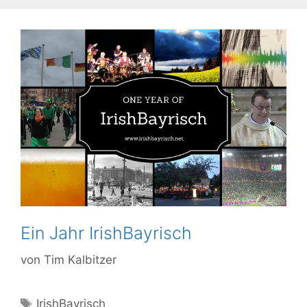
Ein Jahr IrishBayrisch
von
Tim Kalbitzer
Schlagwörter
IrishBayrisch