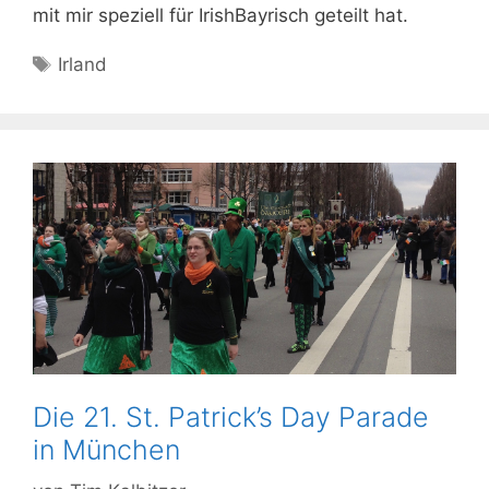
mit mir speziell für IrishBayrisch geteilt hat.
Schlagwörter
Irland
Die 21. St. Patrick’s Day Parade
in München