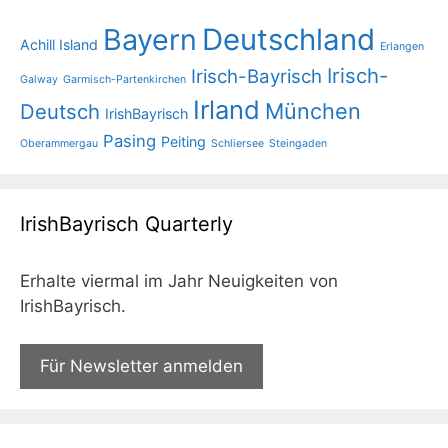
Bayern
Deutschland
Achill Island
Erlangen
Irisch-
Irisch-Bayrisch
Galway
Garmisch-Partenkirchen
Irland
München
Deutsch
IrishBayrisch
Pasing
Peiting
Oberammergau
Schliersee
Steingaden
IrishBayrisch Quarterly
Erhalte viermal im Jahr Neuigkeiten von
IrishBayrisch.
Für Newsletter anmelden