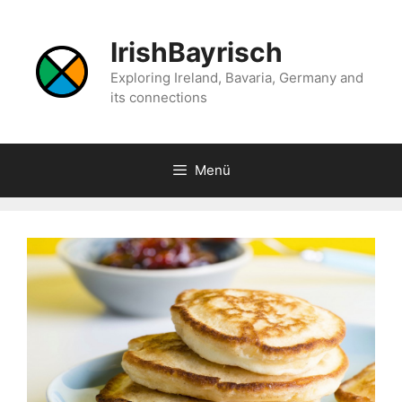
Zum
Inhalt
IrishBayrisch
springen
Exploring Ireland, Bavaria, Germany and
its connections
Menü