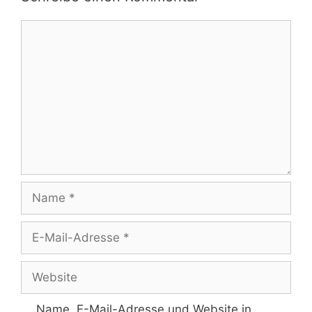
Kommentar
Name
E-
Mail-
Adresse
Website
Name, E-Mail-Adresse und Website in