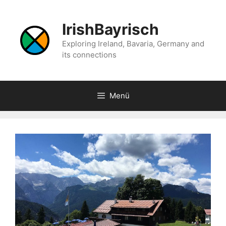
Zum
Inhalt
IrishBayrisch
springen
Exploring Ireland, Bavaria, Germany and
its connections
Menü