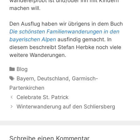
wandererprobt ist und/oder ihn mit Kindern
machen will.
Den Ausflug haben wir übrigens in dem Buch
Die schönsten Familienwanderungen in den
bayerischen Alpen
ausfindig gemacht. In
diesem beschreibt Stefan Herbke noch viele
weitere Wanderungen.
Kategorien
Blog
Schlagwörter
Bayern
,
Deutschland
,
Garmisch-
Partenkirchen
Celebrate St. Patrick
Winterwanderung auf den Schliersberg
Schreibe einen Kommentar