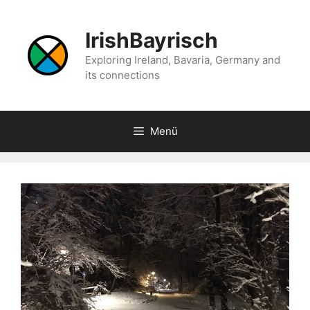
Zum
Inhalt
IrishBayrisch
springen
Exploring Ireland, Bavaria, Germany and
its connections
Menü