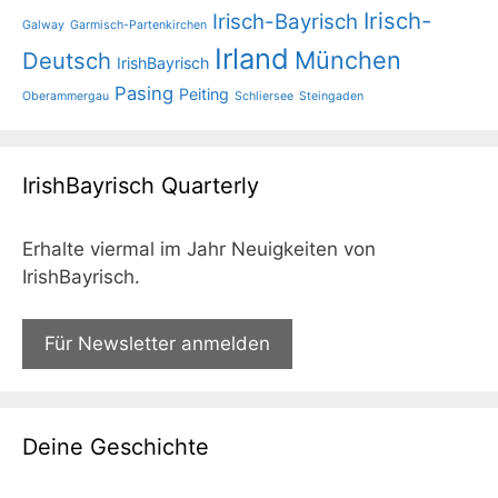
Irisch-
Irisch-Bayrisch
Galway
Garmisch-Partenkirchen
Irland
München
Deutsch
IrishBayrisch
Pasing
Peiting
Oberammergau
Schliersee
Steingaden
IrishBayrisch Quarterly
Erhalte viermal im Jahr Neuigkeiten von
IrishBayrisch.
Für Newsletter anmelden
Deine Geschichte